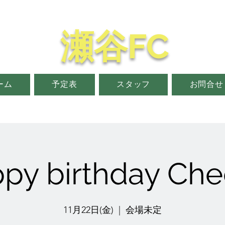
瀬谷FC
ーム
予定表
スタッフ
お問合せ
py birthday Ch
11月22日(金)
  |  
会場未定