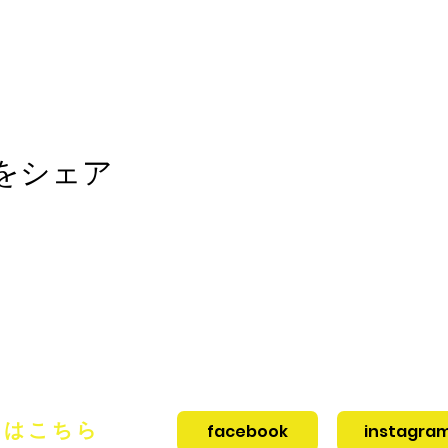
をシェア
瀬谷FC
seyafcyokohama2017@gmail.com
動はこちら
facebook
instagra