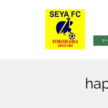
ホ
hap