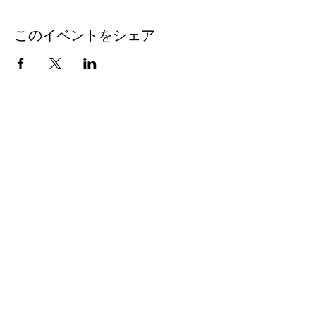
このイベントをシェア
瀬谷FC
seyafcyokohama2017@gmail.com
​チームの活動
はこちら
facebook
instagram
瀬谷区サッカー協会