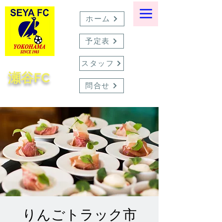
ホーム
予定表
スタッフ
瀬谷FC
問合せ
りんごトラック市